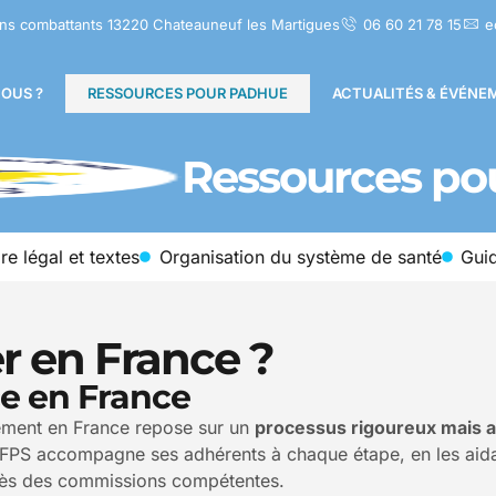
ns combattants 13220 Chateauneuf les Martigues
06 60 21 78 15
e
OUS ?
RESSOURCES POUR PADHUE
ACTUALITÉS & ÉVÉNE
Ressources p
e légal et textes
Organisation du système de santé
Gui
r en France ?
e en France
ement en France repose sur un
processus rigoureux mais a
 La FPS accompagne ses adhérents à chaque étape, en les ai
près des commissions compétentes.