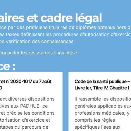
ires et cadre légal
nce par des praticiens titulaires de diplômes obtenus hors
es textes définissent les procédures d’autorisation d’exerci
 de vérification des connaissances.
onsulter les ressources suivantes :
e :
et n°2020-1017 du 7 août
Code de la santé publique –
0
Livre Ier, Titre IV, Chapitre I
ant diverses dispositions
Il rassemble les dispositi
atives aux PADHUE, ce
générales applicables au
et précise les conditions
professions médicales, y
torisation d’exercice et
compris les règles
 étapes du parcours de
spécifiques liées aux