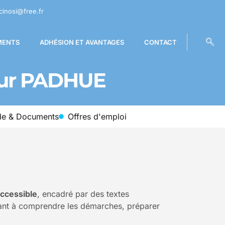
cinosi@free.fr
MENTS
ADHÉSION ET AVANTAGES
CONTACT
our PADHUE
de & Documents
Offres d'emploi
ccessible
, encadré par des textes
dant à comprendre les démarches, préparer