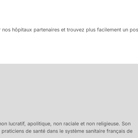
nos hôpitaux partenaires et trouvez plus facilement un pos
.
n lucratif, apolitique, non raciale et non religieuse. Son
es praticiens de santé dans le système sanitaire français de