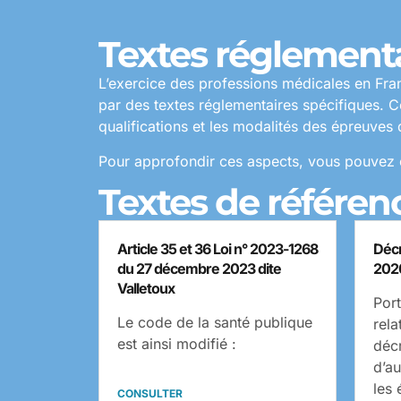
Textes réglementa
L’exercice des professions médicales en Fra
par des textes réglementaires spécifiques. C
qualifications et les modalités des épreuves
Pour approfondir ces aspects, vous pouvez c
Textes de référenc
Article 35 et 36 Loi n° 2023-1268
Décr
du 27 décembre 2023 dite
202
Valletoux
Port
Le code de la santé publique
rel
est ainsi modifié :
décr
d’au
les
CONSULTER