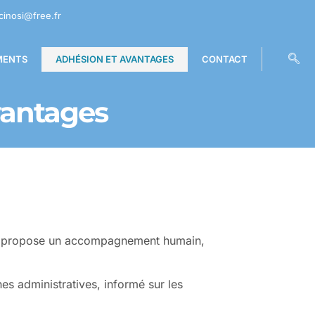
cinosi@free.fr
MENTS
ADHÉSION ET AVANTAGES
CONTACT
vantages
us propose un accompagnement humain,
es administratives, informé sur les