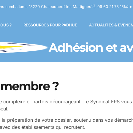
ns combattants 13220 Chateauneuf les Martigues
06 60 21 78 15
e
OUS ?
RESSOURCES POUR PADHUE
ACTUALITÉS & ÉVÉNE
Adhésion et a
r membre ?
e complexe et parfois décourageant. Le Syndicat FPS vo
eul.
s la préparation de votre dossier, soutenu dans vos démarch
 avec des établissements qui recrutent.