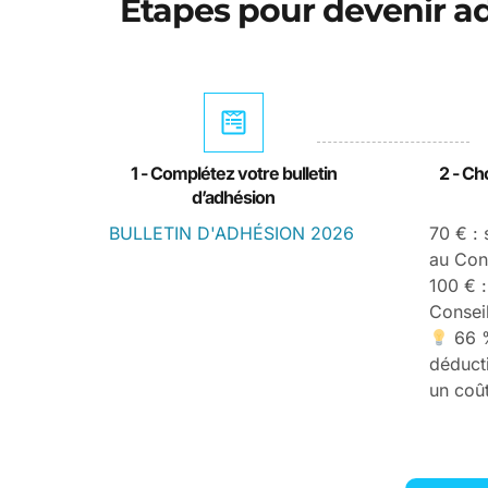
Étapes pour devenir ad
1 - Complétez votre bulletin
2 - Ch
d’adhésion
BULLETIN D'ADHÉSION 2026
70 € : 
au Cons
100 € :
Conseil
66 %
déducti
un coût