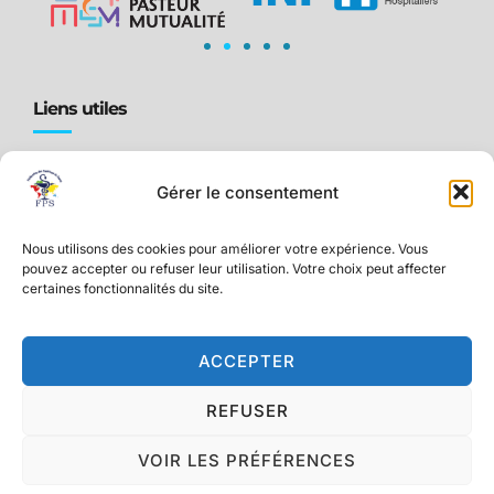
Liens utiles
Accueil
Gérer le consentement
Qui sommes-nous ?
Ressources pour PADHUE
Nous utilisons des cookies pour améliorer votre expérience. Vous
Actualités & Événements
pouvez accepter ou refuser leur utilisation. Votre choix peut affecter
certaines fonctionnalités du site.
Adhésion et Avantages
Contact
ACCEPTER
REFUSER
2026 © FPS
Fédération des Praticiens de Santé.
VOIR LES PRÉFÉRENCES
Mentions légales
Developed by
mlcom