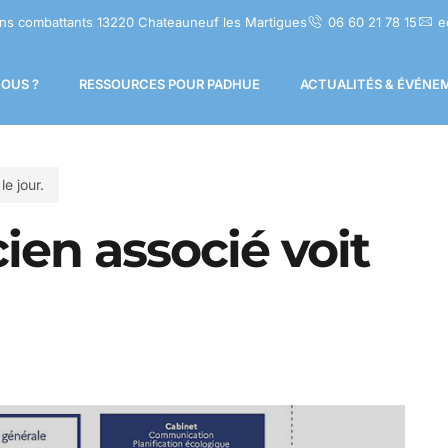
ns combattants 13220 Chateauneuf les Martigues
06 60 21 78 15
e
OUS ?
RESSOURCES POUR PADHUE
ACTUALITÉS & ÉVÉNE
le jour.
cien associé voit