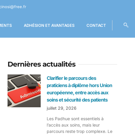
cinosi@free.fr
MENTS
ADHÉSION ET AVANTAGES
CONTACT
Dernières actualités
Clarifier le parcours des
praticiens à diplôme hors Union
européenne, entre accès aux
soins et sécurité des patients
juillet 29, 2026
Les Padhue sont essentiels à
l’accès aux soins, mais leur
parcours reste trop complexe. Le