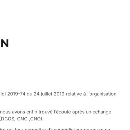
EN
oi 2019-74 du 24 juillet 2019 relative à l’organisation
 ou nous avons enfin trouvé l’écoute après un échange
es (DGOS, CNG ,CNO).
re qui leur permettra d’accomplir leur parcours en