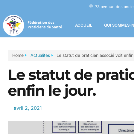
73 avenue des ancie
ACCUEIL
QUI SOMMES-N
Home
Actualités
Le statut de praticien associé voit enfin 
Le statut de prati
enfin le jour.
avril 2, 2021