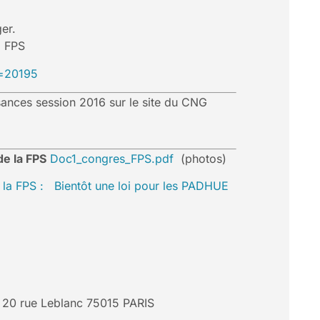
nger.
a FPS
d=20195
sances session 2016 sur le site du CNG
e la FPS
Doc1_congres_FPS.pdf
(photos)
e la FPS : Bientôt une loi pour les PADHUE
– 20 rue Leblanc 75015 PARIS