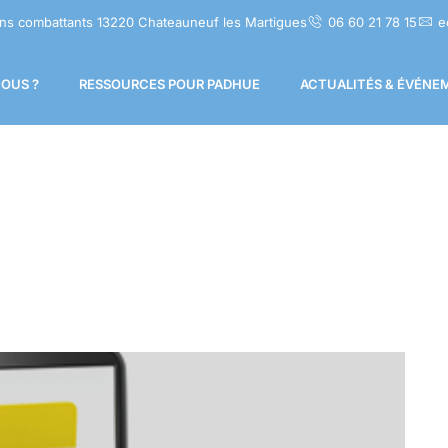
ns combattants 13220 Chateauneuf les Martigues
06 60 21 78 15
e
OUS ?
RESSOURCES POUR PADHUE
ACTUALITÉS & ÉVÉNE