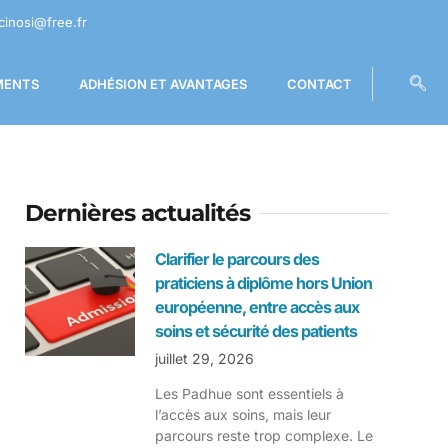
cinosi@free.fr
MENTS
ADHÉSION ET AVANTAGES
CONTACT
Dernières actualités
Clarifier le parcours des
praticiens à diplôme hors Union
européenne, entre accès aux
soins et sécurité des patients
juillet 29, 2026
Les Padhue sont essentiels à
l’accès aux soins, mais leur
parcours reste trop complexe. Le