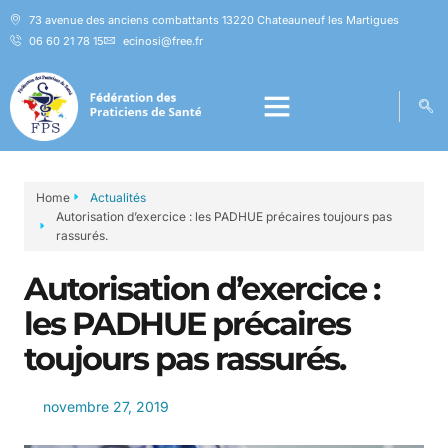
73 avenue des anciens combattants 13220 Chateauneuf les Martigues
06 60 21 78 15
ecinosi@free.fr
Home
Actualités
Autorisation d’exercice : les PADHUE précaires toujours pas
rassurés.​
Autorisation d’exercice :
les PADHUE précaires
toujours pas rassurés.​
novembre 27, 2019