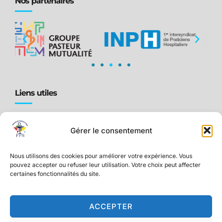
Nos partenaires
Liens utiles
Accueil
Gérer le consentement
Qui sommes-nous ?
Ressources pour PADHUE
Nous utilisons des cookies pour améliorer votre expérience. Vous
Actualités & Événements
pouvez accepter ou refuser leur utilisation. Votre choix peut affecter
certaines fonctionnalités du site.
Adhésion et Avantages
Contact
ACCEPTER