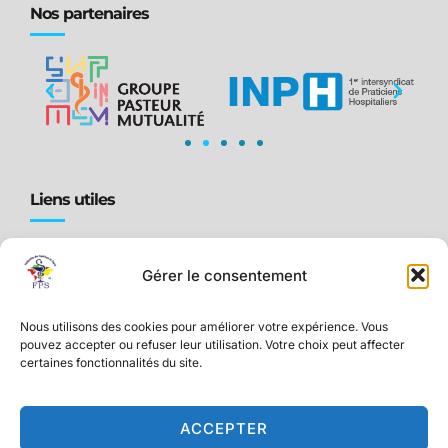
Nos partenaires
Liens utiles
Accueil
Gérer le consentement
Qui sommes-nous ?
Ressources pour PADHUE
Nous utilisons des cookies pour améliorer votre expérience. Vous
Actualités & Événements
pouvez accepter ou refuser leur utilisation. Votre choix peut affecter
certaines fonctionnalités du site.
Adhésion et Avantages
Contact
ACCEPTER